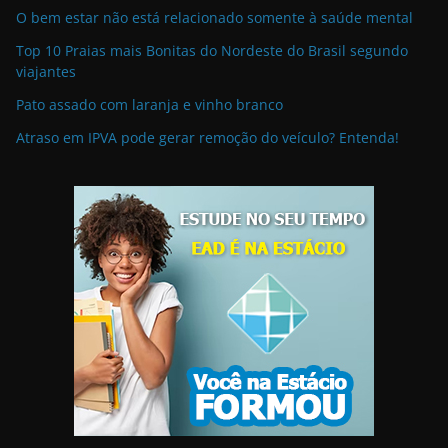
O bem estar não está relacionado somente à saúde mental
Top 10 Praias mais Bonitas do Nordeste do Brasil segundo
viajantes
Pato assado com laranja e vinho branco
Atraso em IPVA pode gerar remoção do veículo? Entenda!