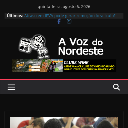
Pular
quinta-feira, agosto 6, 2026
para
Últimos:
Atraso em IPVA pode gerar remoção do veículo?
o
Entenda!
É Seguro Ter Sexo Durante a Gravidez? Entenda!
conteúdo
O bem estar não está relacionado somente à
saúde mental
Top 10 Praias mais Bonitas do Nordeste do Brasil
segundo viajantes
Pato assado com laranja e vinho branco